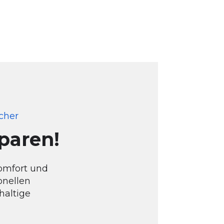
cher
sparen!
komfort und
onellen
haltige