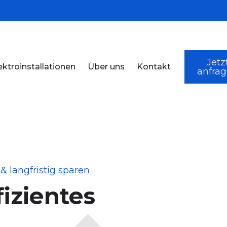
Jetz
ektroinstallationen
Über uns
Kontakt
anfra
& langfristig sparen
izientes