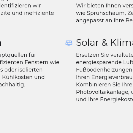
ntifizieren wir
Wir bieten Ihnen ve
ite und ineffiziente
wie Sprühschaum, Zel
angepasst an Ihre Be
h
Solar & Klim
uptquellen für
Ersetzen Sie veralte
fizienten Fenstern wie
energiesparende Lu
 oder isolierten
Fußbodenheizungen 
d Kühlkosten und
Ihren Energieverbrau
chhaltig.
Kombinieren Sie Ihre
Photovoltaikanlage,
und Ihre Energiekost