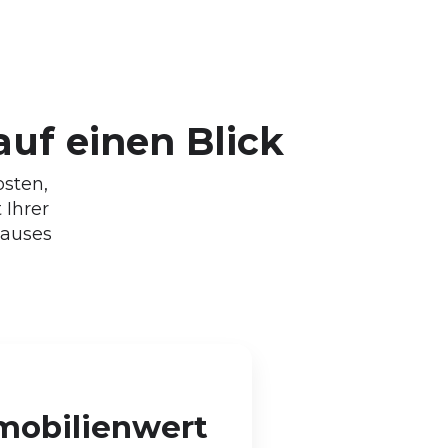
 auf einen Blick
osten,
 Ihrer
hauses
mobilienwert